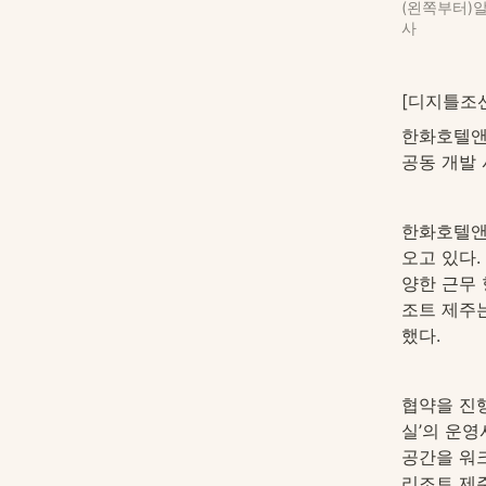
(왼쪽부터)
사
[디지틀조
한화호텔앤
공동 개발 
한화호텔앤
오고 있다.
양한 근무
조트 제주
했다.
협약을 진행
실’의 운영
공간을 워
리조트 제주