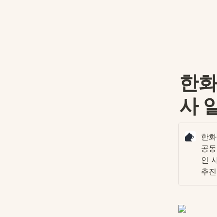
한화
사 
한화
공동
인 
추진