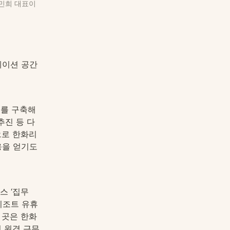
민희 대표이
이션 공간 
크를 구축해
추진 등 다
으로 한화리
을 얻기도 
스 ‘집무
조트 유휴 
 곳은 한화
 원격 근무 