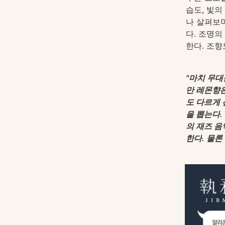
습도, 빛의
나 살펴보며
다. 조명의
한다. 조향
"마치 무대
만 레몬향
도 다르게 
을 뽑는다.
의 재즈 음
한다. 물론