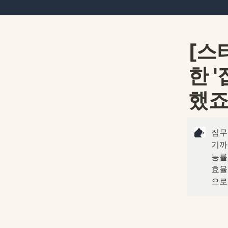
[스
한 
했죠
집무
기까
능률
효율
으로