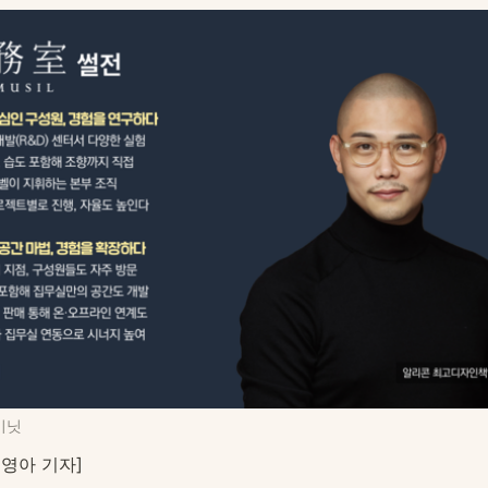
미닛
영아 기자]