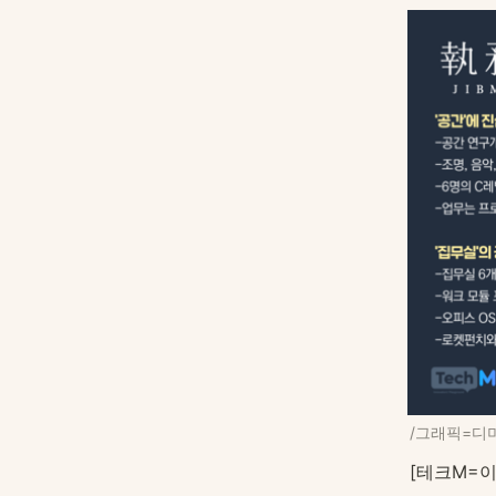
/그래픽=디
[테크M=이