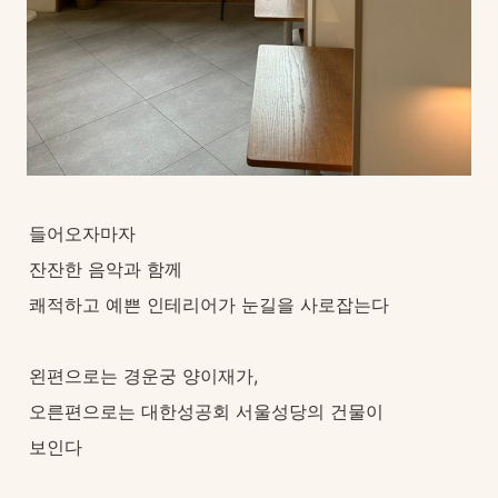
들어오자마자
잔잔한 음악과 함께
쾌적하고 예쁜 인테리어가 눈길을 사로잡는다
왼편으로는 경운궁 양이재가,
오른편으로는 대한성공회 서울성당의 건물이
보인다