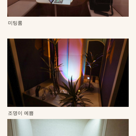
미팅룸
조명이 예쁨