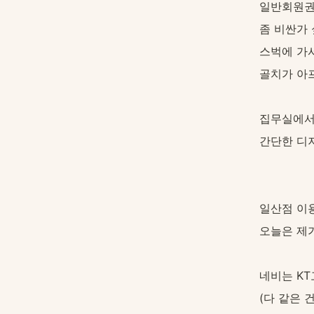
일반회원권은
좀 비싼가 
스벅에 가
골치가 아
집무실에서
간단한 디
일산점 이
오늘은 제
네비는 K
(다 같은 