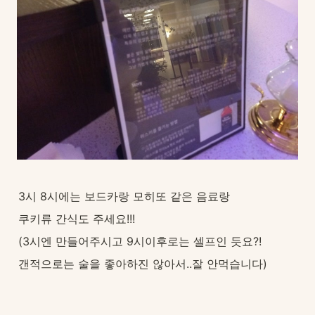
3시 8시에는 보드카랑 모히또 같은 음료랑 
쿠키류 간식도 주세요!!!
(3시엔 만들어주시고 9시이후로는 셀프인 듯요?!
갠적으로는 술을 좋아하진 않아서..잘 안먹습니다)