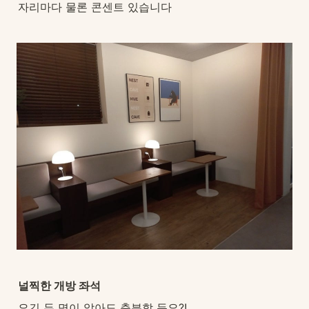
자리마다 물론 콘센트 있습니다
널찍한 개방 좌석
요긴 두 명이 앉아도 충분할 듯요?!